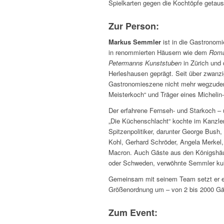
Spielkarten gegen die Kochtöpfe getaus
Zur Person:
Markus Semmler
ist in die Gastronomi
in renommierten Häusern wie dem
Roma
Petermanns Kunststuben
in Zürich un
Herleshausen geprägt. Seit über zwanzig
Gastronomieszene nicht mehr wegzudenk
Meisterkoch“ und Träger eines Michelin-
Der erfahrene Fernseh- und Starkoch – 
„Die Küchenschlacht“ kochte im Kanzlera
Spitzenpolitiker, darunter George Bush, 
Kohl, Gerhard Schröder, Angela Merkel
Macron. Auch Gäste aus den Königshäu
oder Schweden, verwöhnte Semmler kul
Gemeinsam mit seinem Team setzt er ex
Größenordnung um – von 2 bis 2000 Gä
Zum Event: