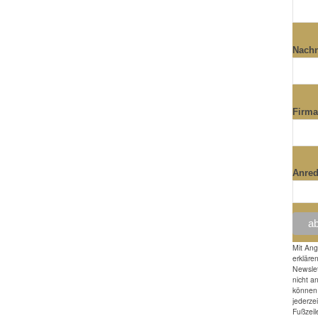
Nach
Firm
Anre
Mit An
erkläre
Newslet
nicht a
können 
jederze
Fußzeil