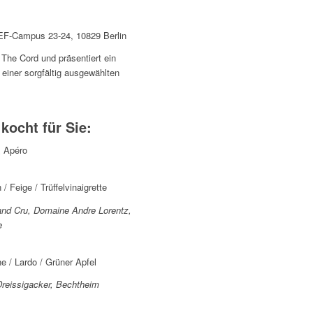
F-Campus 23-24, 10829 Berlin
The Cord und präsentiert ein
n einer sorgfältig ausgewählten
ocht für Sie:
& Apéro
 Feige / Trüffelvinaigrette
and Cru, Domaine Andre Lorentz,
e
 / Lardo / Grüner Apfel
reissigacker, Bechtheim