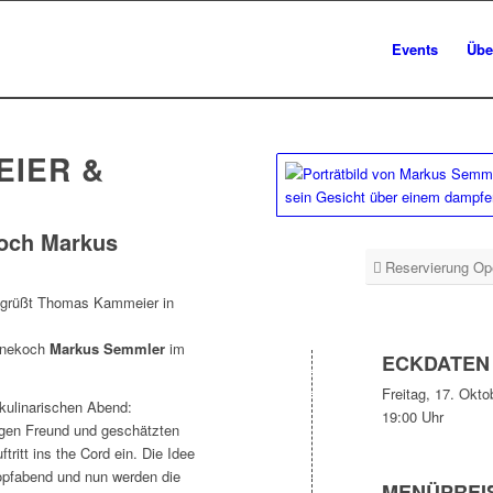
Events
Übe
IER &
koch Markus
Reservierung Op
egrüßt Thomas Kammeier in
rnekoch
Markus Semmler
im
ECKDATEN
Freitag, 17. Okto
kulinarischen Abend:
19:00 Uhr
igen Freund und geschätzten
ritt ins the Cord ein. Die Idee
pfabend und nun werden die
MENÜPREI