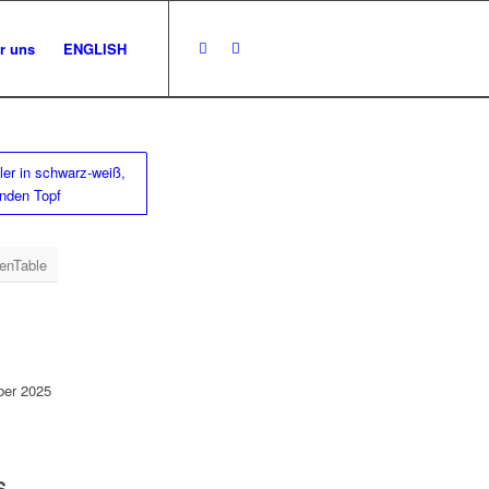
r uns
ENGLISH
enTable
ber 2025
S