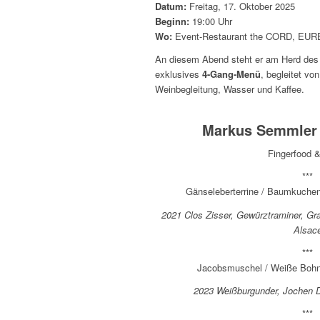
Datum:
Freitag, 17. Oktober 2025
Beginn:
19:00 Uhr
Wo:
Event-Restaurant the CORD, EURE
An diesem Abend steht er am Herd des 
exklusives
4-Gang-Menü
, begleitet vo
Weinbegleitung, Wasser und Kaffee.
Markus Semmler k
Fingerfood 
***
Gänseleberterrine / Baumkuchen /
2021 Clos Zisser, Gewürztraminer, Gr
Alsac
***
Jacobsmuschel / Weiße Bohne
2023 Weißburgunder, Jochen D
***