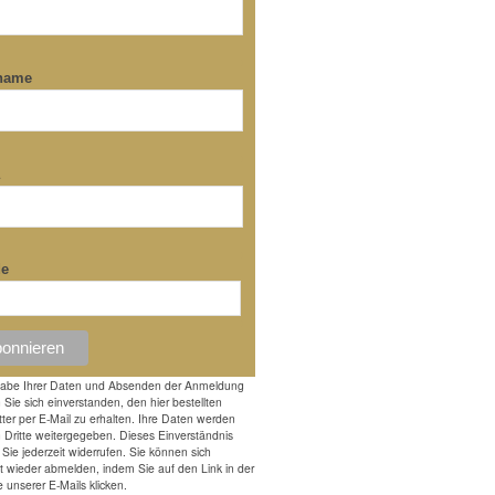
name
a
de
gabe Ihrer Daten und Absenden der Anmeldung
n Sie sich einverstanden, den hier bestellten
ter per E-Mail zu erhalten. Ihre Daten werden
n Dritte weitergegeben. Dieses Einverständnis
Sie jederzeit widerrufen. Sie können sich
it wieder abmelden, indem Sie auf den Link in der
e unserer E-Mails klicken.