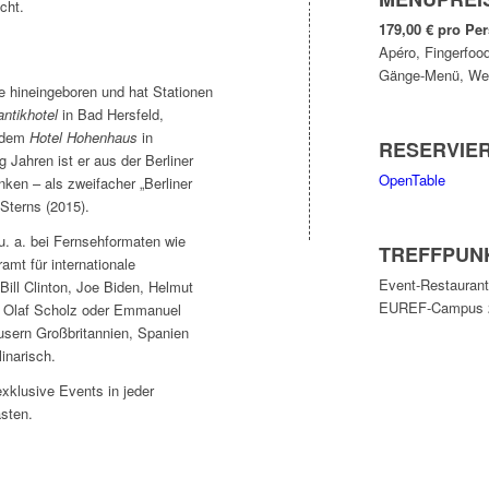
cht.
179,00 € pro Pe
Apéro, Fingerfoo
Gänge-Menü, Wei
e hineingeboren und hat Stationen
ntikhotel
in Bad Hersfeld,
d dem
Hotel Hohenhaus
in
RESERVIE
 Jahren ist er aus der Berliner
OpenTable
en – als zweifacher „Berliner
Sterns (2015).
u. a. bei Fernsehformaten wie
TREFFPUN
mt für internationale
Event-Restauran
Bill Clinton, Joe Biden, Helmut
EUREF-Campus 23
, Olaf Scholz oder Emmanuel
sern Großbritannien, Spanien
inarisch.
klusive Events in jeder
sten.