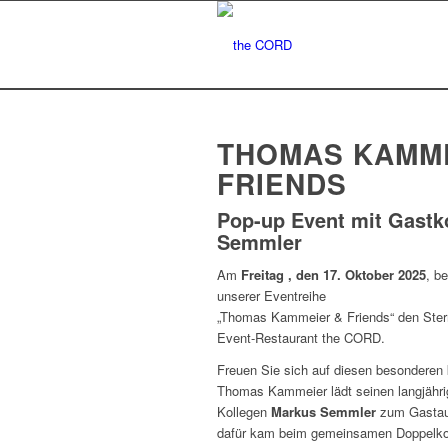
THOMAS KAMME
FRIENDS
Pop-up Event mit Gast
Semmler
Am
Freitag , den 17. Oktober
2025
, b
unserer Eventreihe
„Thomas Kammeier & Friends“ den Ste
Event-Restaurant the CORD.
Freuen Sie sich auf diesen besonderen 
Thomas Kammeier lädt seinen langjähr
Kollegen
Markus Semmler
zum Gastauft
dafür kam beim gemeinsamen Doppelko