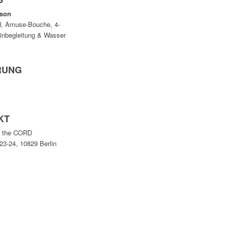
rson
d, Amuse-Bouche, 4-
nbegleitung & Wasser
RUNG
KT
t the CORD
-24, 10829 Berlin