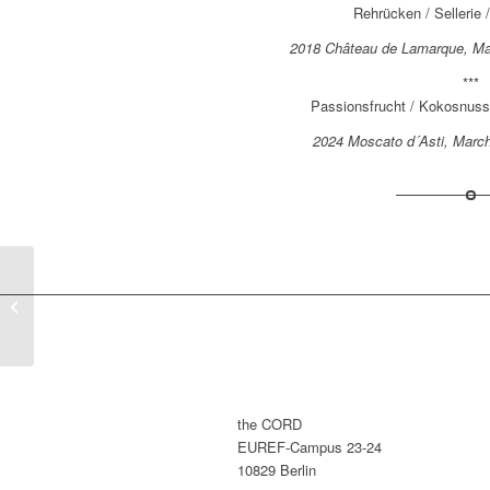
Rehrücken / Sellerie /
2018 Château de Lamarque, Ma
***
Passionsfrucht / Kokosnuss 
2024 Moscato d´Asti, March
„TRÜFFELPARTY
reloaded“ – the CORD x
Thomas Kammeier x
E...
the CORD
EUREF-Campus 23-24
10829 Berlin