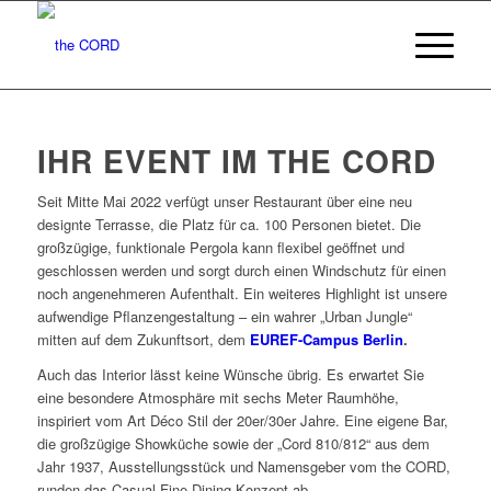
IHR EVENT IM THE CORD
Seit Mitte Mai 2022 verfügt unser Restaurant über eine neu
designte Terrasse, die Platz für ca. 100 Personen bietet. Die
großzügige, funktionale Pergola kann flexibel geöffnet und
geschlossen werden und sorgt durch einen Windschutz für einen
noch angenehmeren Aufenthalt. Ein weiteres Highlight ist unsere
aufwendige Pflanzengestaltung – ein wahrer „Urban Jungle“
mitten auf dem Zukunftsort, dem
EUREF-Campus Berlin
.
Auch das Interior lässt keine Wünsche übrig. Es erwartet Sie
eine besondere Atmosphäre mit sechs Meter Raumhöhe,
inspiriert vom Art Déco Stil der 20er/30er Jahre. Eine eigene Bar,
die großzügige Showküche sowie der „Cord 810/812“ aus dem
Jahr 1937, Ausstellungsstück und Namensgeber vom the CORD,
runden das Casual Fine Dining Konzept ab.