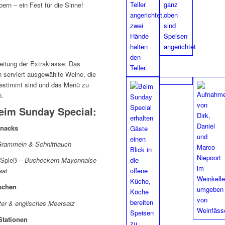
ern – ein Fest für die Sinne!
eitung der Extraklasse: Das
 serviert ausgewählte Weine, die
bgestimmt sind und das Menü zu
n.
eim Sunday Special:
nacks
 Grammeln & Schnittlauch
 Spieß –
Bucheckern-Mayonnaise
aat
schen
tter & englisches Meersalz
Stationen