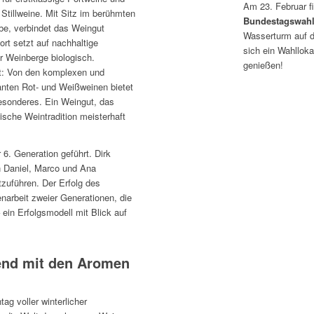
Am 23. Februar f
Stillweine. Mit Sitz im berühmten
Bundestagswah
e, verbindet das Weingut
Wasserturm auf 
rt setzt auf nachhaltige
sich ein Wahlloka
er Weinberge biologisch.
genießen!
lt: Von den komplexen und
ganten Rot- und Weißweinen bietet
esonderes. Ein Weingut, das
ische Weintradition meisterhaft
 6. Generation geführt. Dirk
rn Daniel, Marco und Ana
tzuführen. Der Erfolg des
arbeit zweier Generationen, die
ein Erfolgsmodell mit Blick auf
end mit den Aromen
ag voller winterlicher