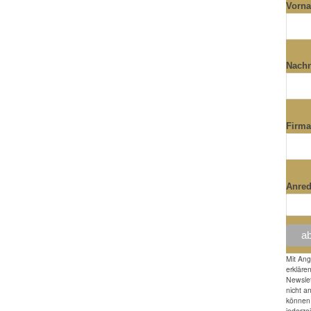
Vorn
Nach
Firm
Anre
Mit An
erkläre
Newslet
nicht a
können 
jederze