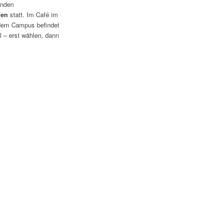
inden
len
statt. Im Café im
dem Campus befindet
l – erst wählen, dann