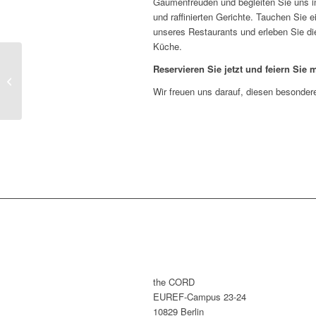
Gaumenfreuden und begleiten Sie uns i
und raffinierten Gerichte. Tauchen Sie 
unseres Restaurants und erleben Sie die
Küche.
Reservieren Sie jetzt und feiern Sie
„Klarer Fall“ – eat!berlin
Wir freuen uns darauf, diesen besonder
the CORD
EUREF-Campus 23-24
10829 Berlin