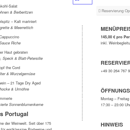
kohl-Salat
Reservierung Op
hnen & Berberitzen
lspitz – Kalt mariniert
grette & Meerrettich
MENÜPREI
e-Cappuccino
145,00 € pro Pe
& Sauce Riche
inkl. Weinbegleit
der Haut gebraten
, Speck & Blatt-Petersilie
RESERVIE
topf the Cord
+49 30 264 767 9
ulter & Wurzelgemüse
wein – 21 Tage Dry Aged
schocke & Urmöhre
ÖFFNUNGS
ammerie
Montag – Freitag
sierte Sonnenblumenkerne
17:30 – 23:00 Uh
s Portugal
one der Weinwelt. Seit über 175
HINWEIS
 für erstklassige Portweine und