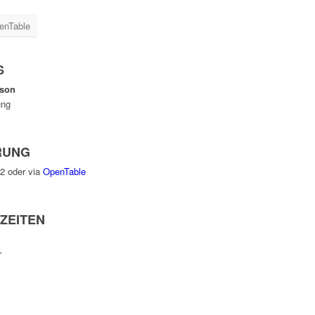
enTable
S
rson
ung
RUNG
2 oder via
OpenTable
ZEITEN
r