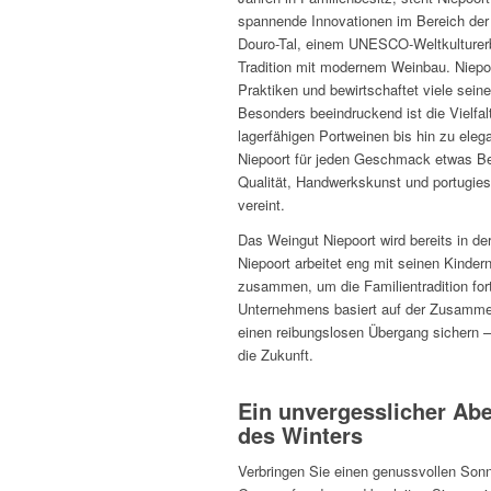
spannende Innovationen im Bereich der 
Douro-Tal, einem UNESCO-Weltkulturerb
Tradition mit modernem Weinbau. Niepoo
Praktiken und bewirtschaftet viele sein
Besonders beeindruckend ist die Vielfa
lagerfähigen Portweinen bis hin zu ele
Niepoort für jeden Geschmack etwas B
Qualität, Handwerkskunst und portugies
vereint.
Das Weingut Niepoort wird bereits in der
Niepoort arbeitet eng mit seinen Kinde
zusammen, um die Familientradition for
Unternehmens basiert auf der Zusammen
einen reibungslosen Übergang sichern – 
die Zukunft.
Ein unvergesslicher Ab
des Winters
Verbringen Sie einen genussvollen Sonnt