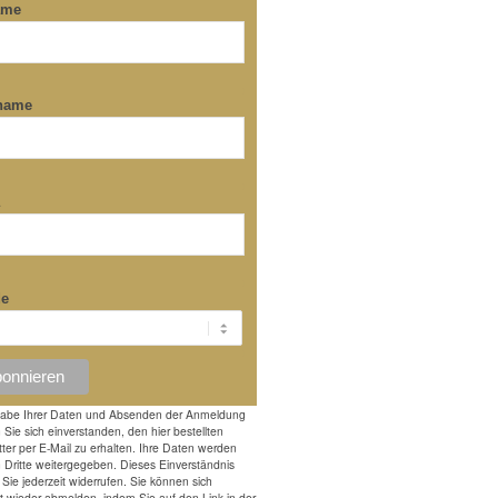
ame
name
a
de
gabe Ihrer Daten und Absenden der Anmeldung
n Sie sich einverstanden, den hier bestellten
ter per E-Mail zu erhalten. Ihre Daten werden
n Dritte weitergegeben. Dieses Einverständnis
Sie jederzeit widerrufen. Sie können sich
it wieder abmelden, indem Sie auf den Link in der