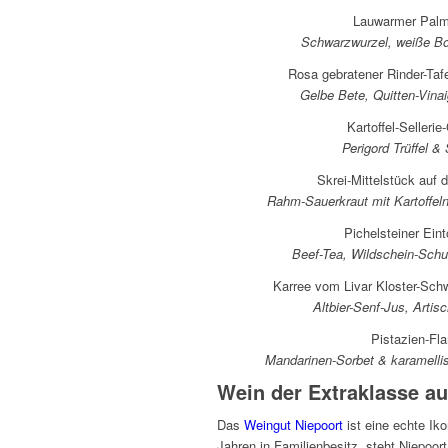
Lauwarmer Palm
Schwarzwurzel, weiße Bo
Rosa gebratener Rinder-Tafe
Gelbe Bete, Quitten-Vinai
Kartoffel-Selleri
Perigord Trüffel 
Skrei-Mittelstück auf 
Rahm-Sauerkraut mit Kartoffeln
Pichelsteiner Ein
Beef-Tea, Wildschein-Sch
Karree vom Livar Kloster-Sch
Altbier-Senf-Jus, Arti
Pistazien-Fl
Mandarinen-Sorbet & karamelli
Wein der Extraklasse au
Das
Weingut Niepoort
ist eine echte Ik
Jahren in Familienbesitz, steht Niepoort